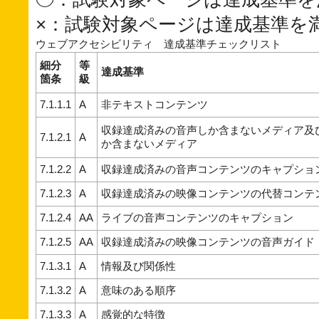
×：試験対象ページは達成基準を
ウェブアクセシビリティ 達成基準チェックリスト
細分
等
達成基準
箇条
級
7.1.1.1
A
非テキストコンテンツ
収録達成済みの音声しか含まないメディア及
7.1.2.1
A
か含まないメディア
7.1.2.2
A
収録達成済みの音声コンテンツのキャプショ
7.1.2.3
A
収録達成済みの映像コンテンツの代替コンテ
7.1.2.4
AA
ライブの音声コンテンツのキャプション
7.1.2.5
AA
収録達成済みの映像コンテンツの音声ガイド
7.1.3.1
A
情報及び関係性
7.1.3.2
A
意味のある順序
7.1.3.3
A
感覚的な特徴